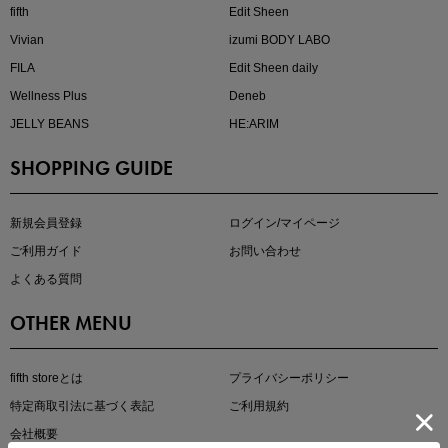
fifth
Edit Sheen
Vivian
izumi BODY LABO
FILA
Edit Sheen daily
Wellness Plus
Deneb
JELLY BEANS
HE:ARIM
SHOPPING GUIDE
即戦力アイテム続々対象
夏服まとめて手に入れるなら今
新規会員登録
ログイン/マイページ
ご利用ガイド
お問い合わせ
よくある質問
OTHER MENU
fifth storeとは
プライバシーポリシー
特定商取引法に基づく表記
ご利用規約
真夏のオフィスカジュアル
会社概要
基本ルールとアイテムの選び方を徹底解説