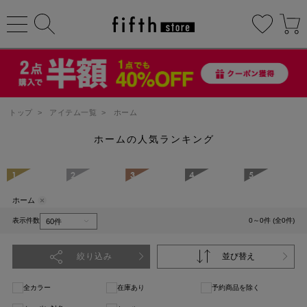
トップ
>
アイテム一覧
>
ホーム
ホームの人気ランキング
1
2
3
4
5
ホーム
表示件数
0～0件 (全0件)
絞り込み
並び替え
全カラー
在庫あり
予約商品を除く