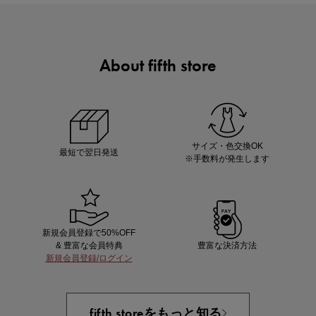
About fifth store
マストバイアイテム
今季の注目アイテムをご紹介
サイズ・色交換OK
最短で翌日発送
※手数料が発生します
新規会員登録で50%OFF
& 豊富な会員特典
豊富な決済方法
新規会員登録/ログイン
買えば買うほどお得! 最大半額クーポン
fifth storeをもっと知る