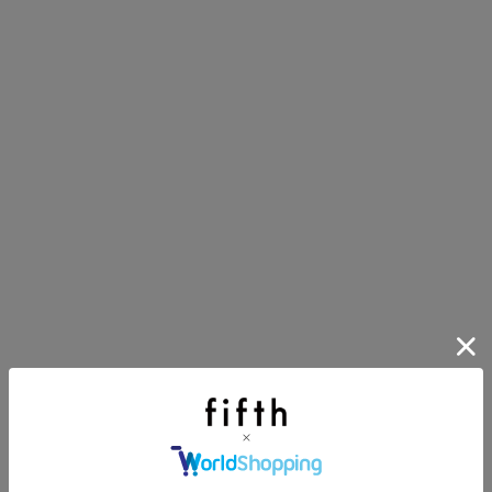
第1弾
り袋）を先着200名様にプレゼント！