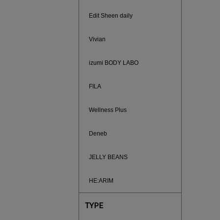
ご紹介ア
Edit Sheen daily
Vivian
izumi BODY LABO
FILA
Wellness Plus
Deneb
JELLY BEANS
買えば買う
HE:ARIM
TYPE