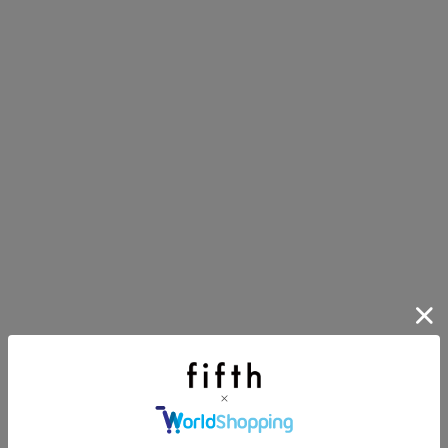
第1弾
り袋）を先着200名様にプレゼント！