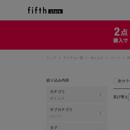
トップ
>
アイテム一覧
>
ボトムス
>
パンツ
>
0
絞り込み内容
全カラ
カテゴリ
並び替え
ボトムス
サブカテゴリ
パンツ
タグ