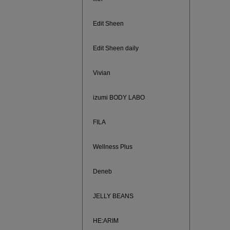
ご紹介ア
Edit Sheen
Edit Sheen daily
Vivian
izumi BODY LABO
FILA
Wellness Plus
買えば買う
Deneb
JELLY BEANS
HE:ARIM