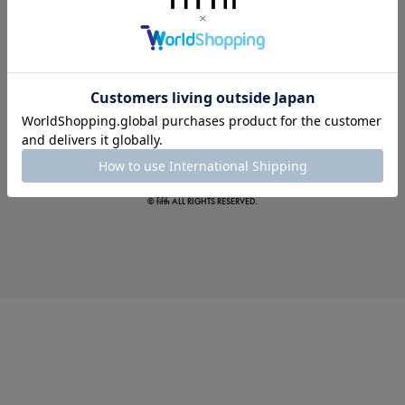
この夏の主役確定！
ボタニカル柄スカート
© fifth ALL RIGHTS RESERVED.
真夏のオフィスカジュアル
基本ルールとアイテムの選び方を徹底解説