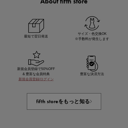
About fifth store
ノベルティ第1弾
サシェ（香り袋）を先着200名様にプレゼント！
サイズ・色交換OK
最短で翌日発送
※手数料が発生します
新規会員登録で50%OFF
& 豊富な会員特典
豊富な決済方法
新規会員登録/ログイン
あと1点にちょうどいい！お助けプチアイテム
fifth storeをもっと知る