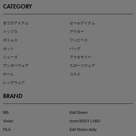
CATEGORY
即戦力アイテム続々対象
全てのアイテム
セールアイテム
夏服まとめて手に入れるなら今
トップス
アウター
ボトムス
ワンピース
セット
バッグ
シューズ
アクセサリー
アンダーウェア
スポーツウェア
ホーム
コスメ
レッグウェア
BRAND
注目の新作が販売開始
fifth
Edit Sheen
Vivian
izumi BODY LABO
FILA
Edit Sheen daily