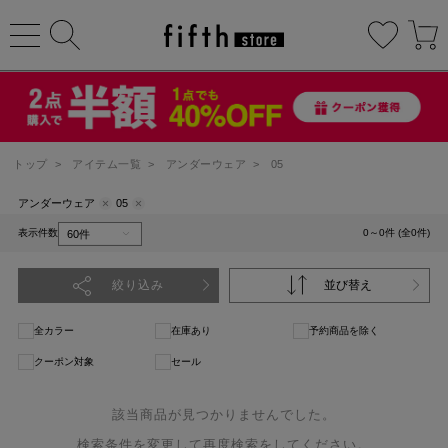
トップ
>
アイテム一覧
>
アンダーウェア
>
05
アンダーウェア
05
表示件数
0～0件 (全0件)
絞り込み
並び替え
全カラー
在庫あり
予約商品を除く
クーポン対象
セール
該当商品が見つかりませんでした。
検索条件を変更して再度検索をしてください。