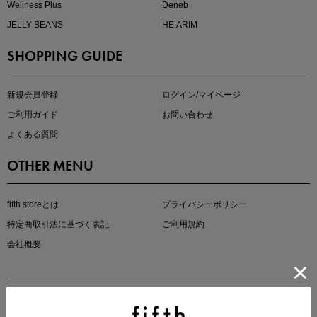
Wellness Plus
Deneb
JELLY BEANS
HE:ARIM
SHOPPING GUIDE
kokoさんセレクト
大人の着映えアイテム5選
新規会員登録
ログイン/マイページ
ご利用ガイド
お問い合わせ
よくある質問
OTHER MENU
fifth storeとは
プライバシーポリシー
特定商取引法に基づく表記
ご利用規約
会社概要
マストバイアイテム
今季の注目アイテムをご紹介