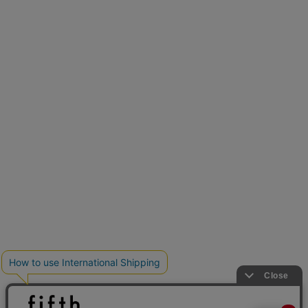
再入荷しました
人気アイテムが待望の再入荷
クーポンを取得
とらまめさんが選ぶ
低身長さん必見アイテム5選