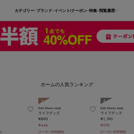
カテゴリー
ブランド
イベント/クーポン
特集
閲覧履歴
ホームの人気ランキング
3
4
Edit Sheen daily
Edit Sheen daily
ライフグッズ
ライフグッズ
¥890
¥1,190
¥446
¥595
]
[クーポン利用価格]
[クーポン利用価格]