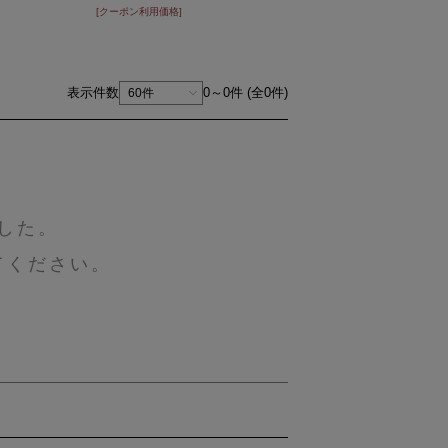
[クーポン利用価格]
表示件数
0～0件 (全0件)
した。
てください。