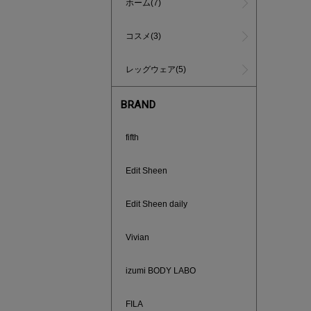
ホーム(7)
コスメ(3)
レッグウェア(5)
BRAND
fifth
インスタラ
Edit Sheen
ご紹介ア
Edit Sheen daily
Vivian
izumi BODY LABO
FILA