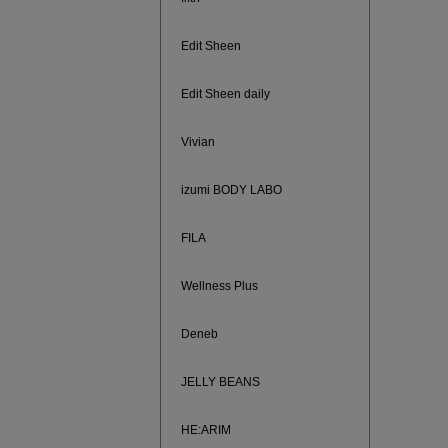
ご紹介ア
Edit Sheen
Edit Sheen daily
Vivian
izumi BODY LABO
FILA
Wellness Plus
買えば買う
Deneb
JELLY BEANS
HE:ARIM