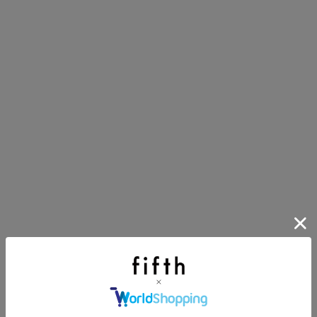
第1弾
り袋）を先着200名様にプレゼント！