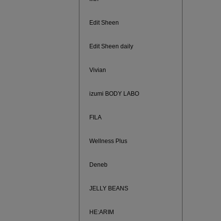
ご紹介ア
Edit Sheen
Edit Sheen daily
Vivian
izumi BODY LABO
FILA
Wellness Plus
買えば買う
Deneb
JELLY BEANS
HE:ARIM