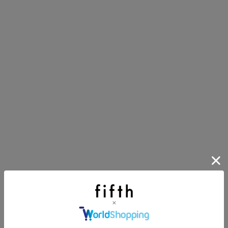
第1弾
り袋）を先着200名様にプレゼント！