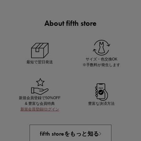
About fifth store
マストバイアイテム
今季の注目アイテムをご紹介
サイズ・色交換OK
最短で翌日発送
※手数料が発生します
新規会員登録で50%OFF
& 豊富な会員特典
豊富な決済方法
新規会員登録/ログイン
買えば買うほどお得! 最大半額クーポン
fifth storeをもっと知る