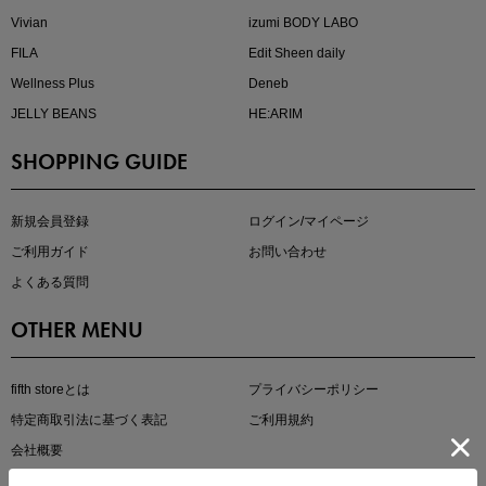
Vivian
izumi BODY LABO
FILA
Edit Sheen daily
Wellness Plus
Deneb
JELLY BEANS
HE:ARIM
SHOPPING GUIDE
即戦力アイテム続々対象
夏服まとめて手に入れるなら今
新規会員登録
ログイン/マイページ
ご利用ガイド
お問い合わせ
よくある質問
OTHER MENU
fifth storeとは
プライバシーポリシー
特定商取引法に基づく表記
ご利用規約
真夏のオフィスカジュアル
会社概要
基本ルールとアイテムの選び方を徹底解説