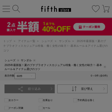
トップ
>
アイテム一覧
>
シューズ
>
サンダル
>
2025年最新版！夏のプ
チプラオフィスカジュアル特集 - 働く女性の味方！-基本ルール＆アイテム選びの
コツ
シューズ
サンダル
2025年最新版！夏のプチプラオフィスカジュアル特集 - 働く女性の味方！-基本
ルール＆アイテム選びのコツ
表示件数
0～0件 (全0件)
絞り込み
並び替え
全カラー
在庫あり
予約商品を除く
クーポン対象
セール