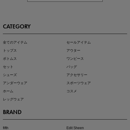
CATEGORY
即戦力アイテム続々対象
全てのアイテム
セールアイテム
夏服まとめて手に入れるなら今
トップス
アウター
ボトムス
ワンピース
セット
バッグ
シューズ
アクセサリー
アンダーウェア
スポーツウェア
ホーム
コスメ
レッグウェア
BRAND
注目の新作が販売開始
fifth
Edit Sheen