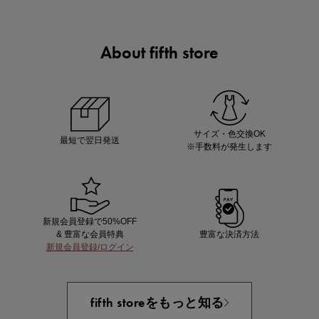
About fifth store
ノベルティ第1弾
サシェ（香り袋）を先着200名様にプレゼント！
サイズ・色交換OK
最短で翌日発送
※手数料が発生します
新規会員登録で50%OFF
& 豊富な会員特典
豊富な決済方法
新規会員登録/ログイン
あと1点にちょうどいい！お助けプチアイテム
fifth storeをもっと知る