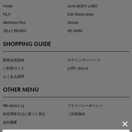
Vivian
izumi BODY LABO
FILA
Edit Sheen daily
Wellness Plus
Deneb
JELLY BEANS
HE:ARIM
SHOPPING GUIDE
kokoさんセレクト
大人の着映えアイテム5選
新規会員登録
ログイン/マイページ
ご利用ガイド
お問い合わせ
よくある質問
OTHER MENU
fifth storeとは
プライバシーポリシー
特定商取引法に基づく表記
ご利用規約
会社概要
マストバイアイテム
今季の注目アイテムをご紹介