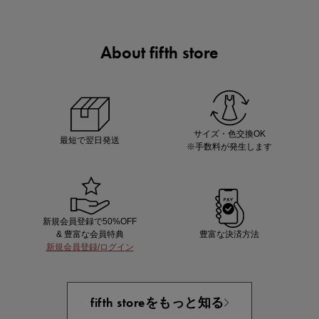
About fifth store
あと1点にちょうどいい！お助けプチアイテム
サイズ・色交換OK
最短で翌日発送
※手数料が発生します
新規会員登録で50%OFF
& 豊富な会員特典
豊富な決済方法
新規会員登録/ログイン
即戦力アイテム続々対象
夏服まとめて手に入れるなら今
fifth storeをもっと知る