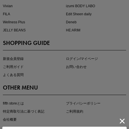
Vivian
izumi BODY LABO
FILA
Edit Sheen daily
Wellness Plus
Deneb
JELLY BEANS
HE:ARIM
SHOPPING GUIDE
マストバイアイテム
今季の注目アイテムをご紹介
新規会員登録
ログイン/マイページ
ご利用ガイド
お問い合わせ
よくある質問
OTHER MENU
fifth storeとは
プライバシーポリシー
特定商取引法に基づく表記
ご利用規約
会社概要
この夏の主役確定！
ボタニカル柄スカート