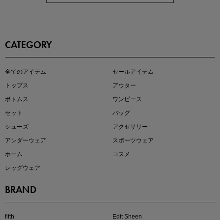
CATEGORY
全てのアイテム
セールアイテム
注目の新作が販売開始
トップス
アウター
ボトムス
ワンピース
セット
バッグ
シューズ
アクセサリー
アンダーウェア
スポーツウェア
ホーム
コスメ
レッグウェア
BRAND
kokoさんセレクト
大人の着映えアイテム5選
fifth
Edit Sheen